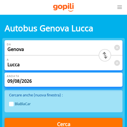
Autobus Genova Lucca
DA
A
ANDATA
Cercare anche (nuova finestra) :
BlaBlaCar
Cerca