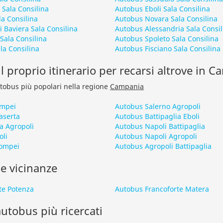
Sala Consilina
Autobus Eboli Sala Consilina
a Consilina
Autobus Novara Sala Consilina
 Baviera Sala Consilina
Autobus Alessandria Sala Consil
Sala Consilina
Autobus Spoleto Sala Consilina
la Consilina
Autobus Fisciano Sala Consilina
l proprio itinerario per recarsi altrove in 
autobus più popolari nella regione
Campania
ompei
Autobus Salerno Agropoli
aserta
Autobus Battipaglia Eboli
a Agropoli
Autobus Napoli Battipaglia
oli
Autobus Napoli Agropoli
Pompei
Autobus Agropoli Battipaglia
le vicinanze
te Potenza
Autobus Francoforte Matera
 autobus più ricercati