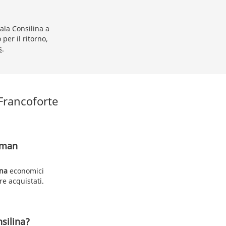
ala Consilina a
 per il ritorno,
s
.
 Francoforte
llman
ina
economici
re acquistati.
nsilina?