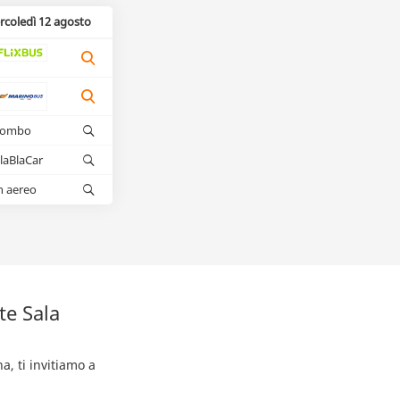
rcoledì 12 agosto
kombo
laBlaCar
n aereo
te Sala
a, ti invitiamo a