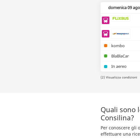
domenica 09 ago
kombo
BlaBlaCar
In aereo
(2) Visualizza condizioni
Quali sono 
Consilina?
Per conoscere gli o
effettuare una rice