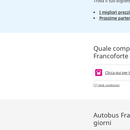
Trova il tuo bigliet
I migliori prezzi
Prossime parte
Quale compag
Francoforte 
Clicca qui per 
(1) Vedi condizioni
Autobus Fran
giorni