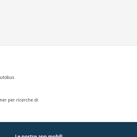
autobus
tner per ricerche di
Le nostre app mobili