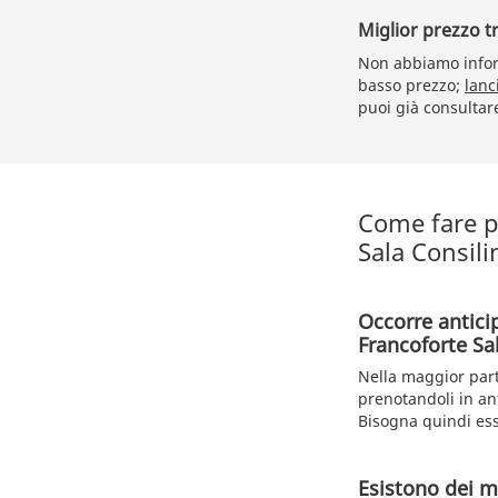
Miglior prezzo t
Non abbiamo inform
basso prezzo;
lanc
puoi già consultar
Come fare pe
Sala Consili
Occorre antici
Francoforte Sa
Nella maggior part
prenotandoli in ant
Bisogna quindi ess
Esistono dei me