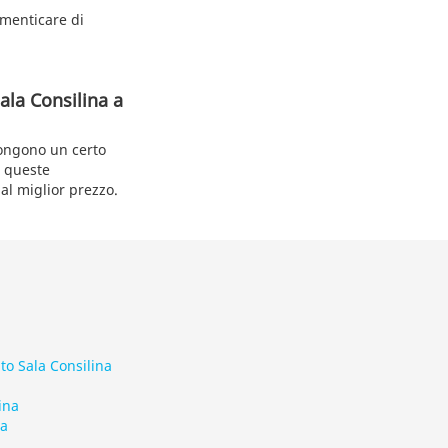
imenticare di
ala Consilina a
ongono un certo
o queste
al miglior prezzo.
to Sala Consilina
ina
na