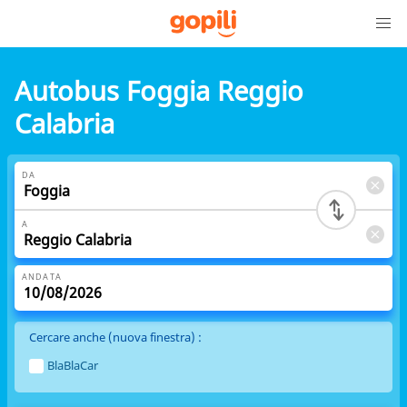
Autobus Foggia Reggio
Calabria
DA
A
ANDATA
Cercare anche (nuova finestra) :
BlaBlaCar