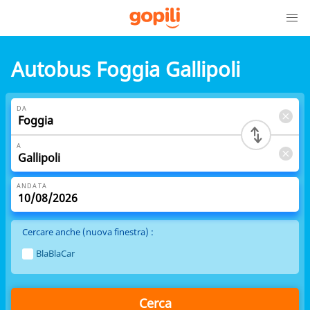
Autobus Foggia Gallipoli
DA
A
ANDATA
Cercare anche (nuova finestra) :
BlaBlaCar
Cerca