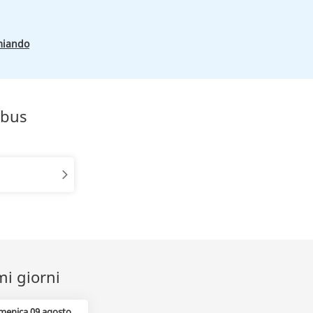
miando
obus
mi giorni
menica 09 agosto