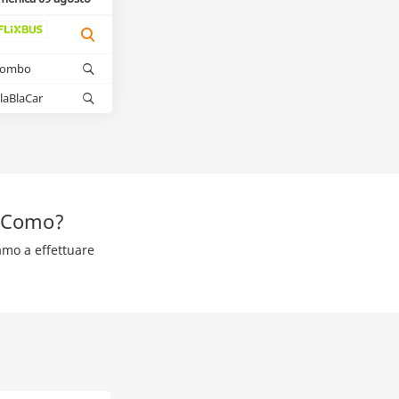
kombo
laBlaCar
a Como?
amo a effettuare