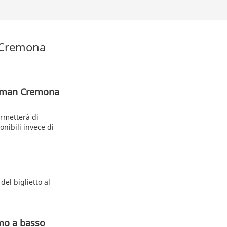
s Cremona
ullman Cremona
ermetterà di
onibili invece di
del biglietto al
mo a basso