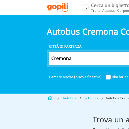
Cerca un bigliett
Treno. Autobus. Carpool
Autobus Cremona 
CITTÀ DI PARTENZA
Cercare anche (nuova finestra) :
BlaBlaCar
Autobus
a Como
Autobus Cre
Trova un