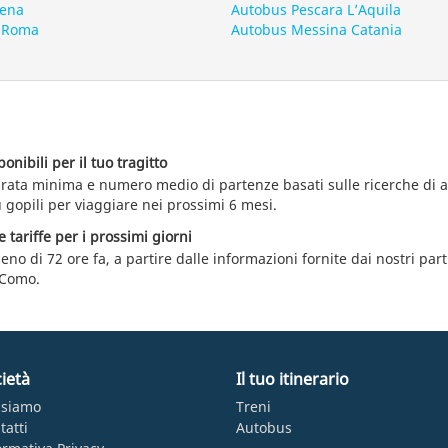
iena
Autobus Pescara L’Aquila
 Roma
Autobus Messina Catania
nibili per il tuo tragitto
durata minima e numero medio di partenze basati sulle ricerche d
 gopili per viaggiare nei prossimi 6 mesi.
e tariffe per i prossimi giorni
eno di 72 ore fa, a partire dalle informazioni fornite dai nostri par
 Como.
ietà
Il tuo itinerario
 siamo
Treni
tatti
Autobus