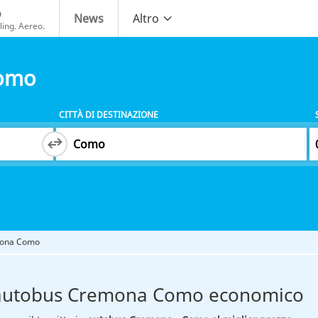
o
News
Altro
ing. Aereo.
Como
CITTÀ DI DESTINAZIONE
mona Como
 autobus Cremona Como economico