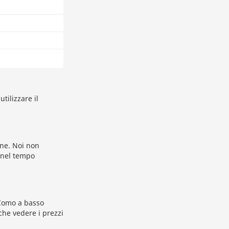
tilizzare il
one. Noi non
e nel tempo
 Como a basso
he vedere i prezzi