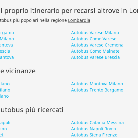
l proprio itinerario per recarsi altrove in 
autobus più popolari nella regione
Lombardia
ergamo
Autobus Varese Milano
Milano
Autobus Como Varese
antova
Autobus Varese Cremona
escia
Autobus Como Malnate
Mantova
Autobus Varese Brescia
le vicinanze
ilano
Autobus Mantova Milano
ilano
Autobus Trento Bergamo
lano
 autobus più ricercati
apoli
Autobus Catania Messina
ano
Autobus Napoli Roma
eti
Autobus Siena Firenze