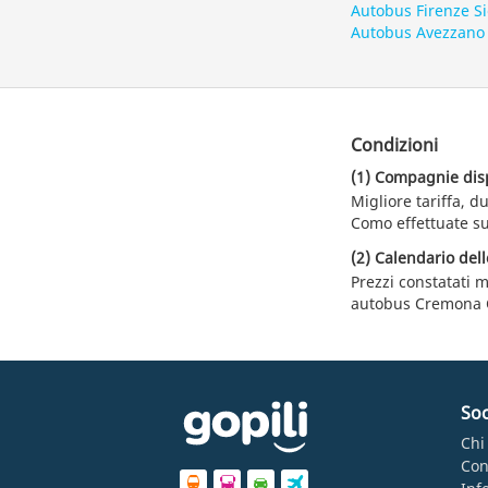
Autobus Firenze S
Autobus Avezzano
Condizioni
(1) Compagnie dispo
Migliore tariffa, 
Como effettuate su
(2) Calendario dell
Prezzi constatati m
autobus Cremona
Soc
Chi
Con