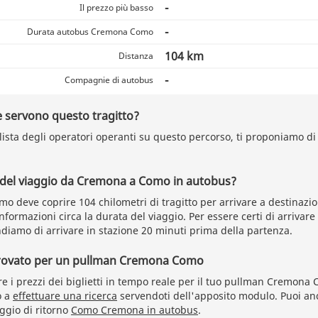
-
Il prezzo più basso
-
Durata autobus Cremona Como
104 km
Distanza
-
Compagnie di autobus
 servono questo tragitto?
 lista degli operatori operanti su questo percorso, ti proponiamo di u
a del viaggio da Cremona a Como in autobus?
o deve coprire 104 chilometri di tragitto per arrivare a destinazi
formazioni circa la durata del viaggio. Per essere certi di arrivar
diamo di arrivare in stazione 20 minuti prima della partenza.
trovato per un pullman Cremona Como
re i prezzi dei biglietti in tempo reale per il tuo pullman Cremona
o a
effettuare una ricerca
servendoti dell'apposito modulo. Puoi anc
aggio di ritorno
Como Cremona in autobus
.