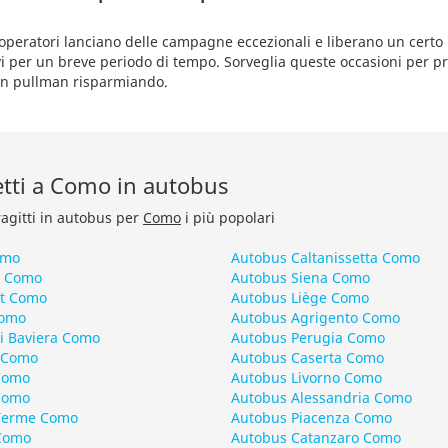
operatori lanciano delle campagne eccezionali e liberano un certo 
vi per un breve periodo di tempo. Sorveglia queste occasioni per pr
e in pullman risparmiando.
retti a Como in autobus
ragitti in autobus per
Como
i più popolari
omo
Autobus Caltanissetta Como
a Como
Autobus Siena Como
t Como
Autobus Liège Como
Como
Autobus Agrigento Como
i Baviera Como
Autobus Perugia Como
s Como
Autobus Caserta Como
Como
Autobus Livorno Como
Como
Autobus Alessandria Como
Terme Como
Autobus Piacenza Como
Como
Autobus Catanzaro Como