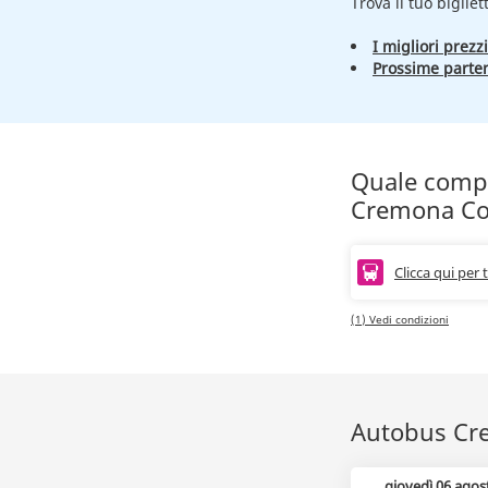
Trova il tuo bigliet
I migliori prezzi
Prossime parte
Quale compag
Cremona C
Clicca qui per 
(1) Vedi condizioni
Autobus Crem
giovedì 06 agos