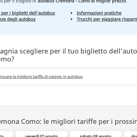
to per il tragitto in
autobus Cremona - Como al miglior prezzo
.
 per i biglietti dell'autobus
Informazioni pratiche
nze degli autobus
Trucchi per viaggiare rispar
nia scegliere per il tuo biglietto dell'aut
omo?
trovare la migliore tariffa di viaggio in autobus
ona Como: le migliori tariffe per i prossi
to
venerdì 07 agosto
sabato 08 agosto
do