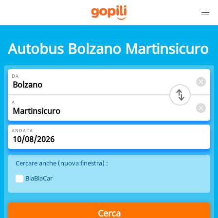
Autobus Bolzano Martinsicuro
DA
A
ANDATA
Cercare anche (nuova finestra) :
BlaBlaCar
Cerca