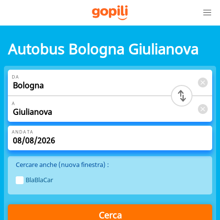
Autobus Bologna Giulianova
DA
A
ANDATA
Cercare anche (nuova finestra) :
BlaBlaCar
Cerca