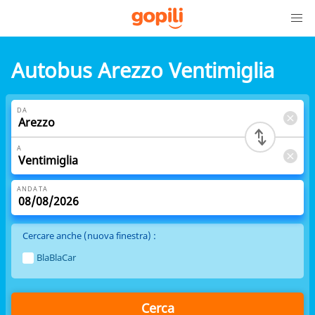
Autobus Arezzo Ventimiglia
DA
A
ANDATA
Cercare anche (nuova finestra) :
BlaBlaCar
Cerca