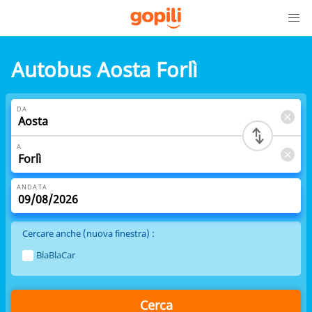
Autobus Aosta Forlì
DA
A
ANDATA
Cercare anche (nuova finestra) :
BlaBlaCar
Cerca