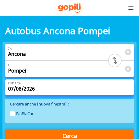
Autobus Ancona Pompei
DA
A
ANDATA
Cercare anche (nuova finestra) :
BlaBlaCar
Cerca