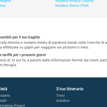
Bologna
Autobus Milano Catania
oma
Autobus Roma Chieti
nibili per il tuo tragitto
durata minima e numero medio di partenze basati sulle ricerche di 
effettuate su gopili per viaggiare nei prossimi 6 mesi.
e tariffe per i prossimi giorni
eno di 72 ore fa, a partire dalle informazioni fornite dai nostri par
m Perugia.
ietà
Il tuo itinerario
 siamo
Treni
tatti
Autobus
ormativa Privacy