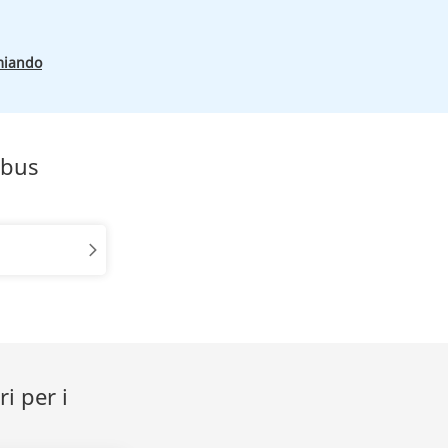
miando
obus
i per i