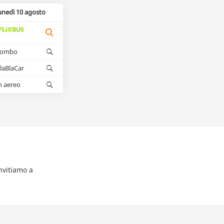
unedì 10 agosto
kombo
laBlaCar
n aereo
nvitiamo a