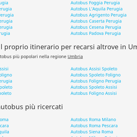
ugia
Autobus Foggia Perugia
erugia
Autobus L’Aquila Perugia
Perugia
Autobus Agrigento Perugia
erugia
Autobus Caserta Perugia
erugia
Autobus Cesena Perugia
rugia
Autobus Padova Perugia
l proprio itinerario per recarsi altrove in U
autobus più popolari nella regione
Umbria
sisi
Autobus Assisi Spoleto
oligno
Autobus Spoleto Foligno
erugia
Autobus Foligno Perugia
poleto
Autobus Spoleto Assisi
poleto
Autobus Foligno Assisi
 autobus più ricercati
Roma
Autobus Roma Milano
scara
Autobus Roma Pescara
quila
Autobus Siena Roma