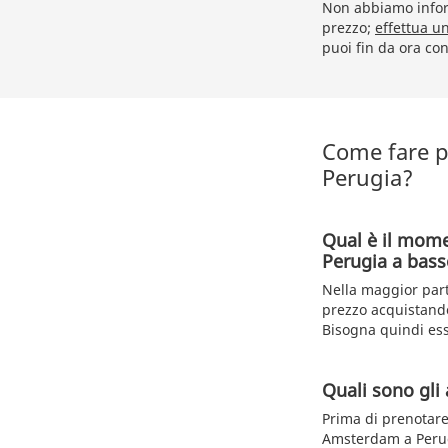
Non abbiamo inform
prezzo;
effettua u
puoi fin da ora con
Come fare p
Perugia?
Qual è il mome
Perugia a bass
Nella maggior part
prezzo acquistandol
Bisogna quindi ess
Quali sono gli 
Prima di prenotare 
Amsterdam a Perugi