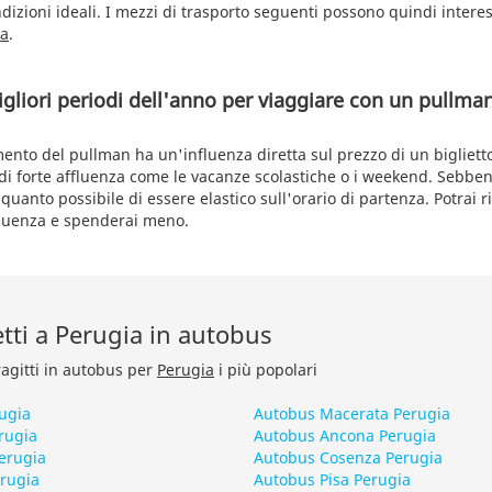
dizioni ideali. I mezzi di trasporto seguenti possono quindi interes
ia
.
igliori periodi dell'anno per viaggiare con un pull
imento del pullman ha un'influenza diretta sul prezzo di un biglietto.
i di forte affluenza come le vacanze scolastiche o i weekend. Sebb
uanto possibile di essere elastico sull'orario di partenza. Potrai ri
ffluenza e spenderai meno.
retti a Perugia in autobus
ragitti in autobus per
Perugia
i più popolari
ugia
Autobus Macerata Perugia
rugia
Autobus Ancona Perugia
erugia
Autobus Cosenza Perugia
rugia
Autobus Pisa Perugia