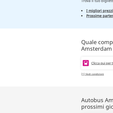
Trova il tuo bigliet
I migliori prezzi
Prossime parte
Quale compag
Amsterdam 
Clicca qui per 
(1) Vedi condizioni
Autobus Ams
prossimi gi