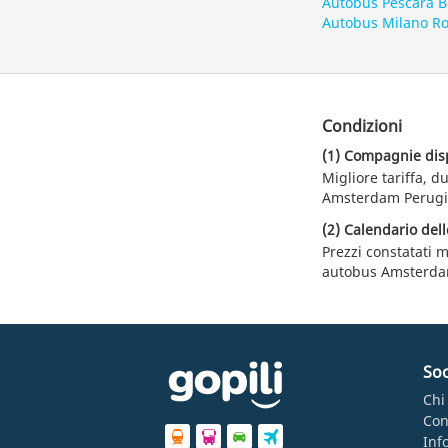
Autobus Pescara 
Autobus Milano R
Condizioni
(1) Compagnie dispo
Migliore tariffa, 
Amsterdam Perugia 
(2) Calendario dell
Prezzi constatati m
autobus Amsterda
Soc
Chi
Con
Inf