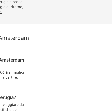
rugia a basso
gio di ritorno,
s
.
s Amsterdam
n Amsterdam
rugia
al miglior
i a partire.
Perugia?
er viaggiare da
cifiche per