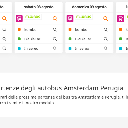
to
sabato 08 agosto
domenica 09 agosto
l
kombo
kombo
BlaBlaCar
BlaBlaCar
B
In aereo
In aereo
I
rtenze degli autobus Amsterdam Perugia
orari delle prossime partenze dei bus tra Amsterdam e Perugia, ti i
rca tramite il nostro modulo.