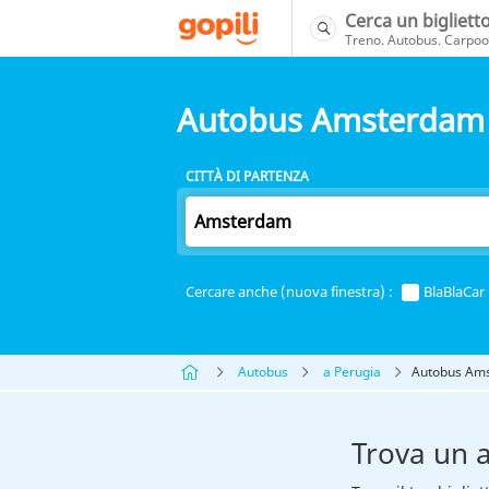
Cerca un bigliett
Treno. Autobus. Carpool
Autobus Amsterdam 
CITTÀ DI PARTENZA
Cercare anche (nuova finestra) :
BlaBlaCar
Autobus
a Perugia
Autobus Ams
Trova un 