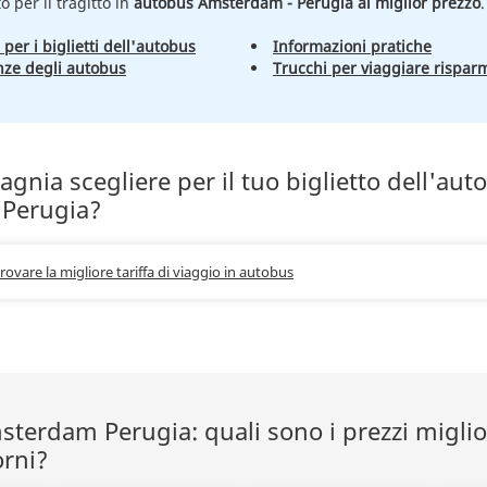
to per il tragitto in
autobus Amsterdam - Perugia al miglior prezzo
.
 per i biglietti dell'autobus
Informazioni pratiche
nze degli autobus
Trucchi per viaggiare rispar
nia scegliere per il tuo biglietto dell'aut
Perugia?
trovare la migliore tariffa di viaggio in autobus
terdam Perugia: quali sono i prezzi miglior
orni?