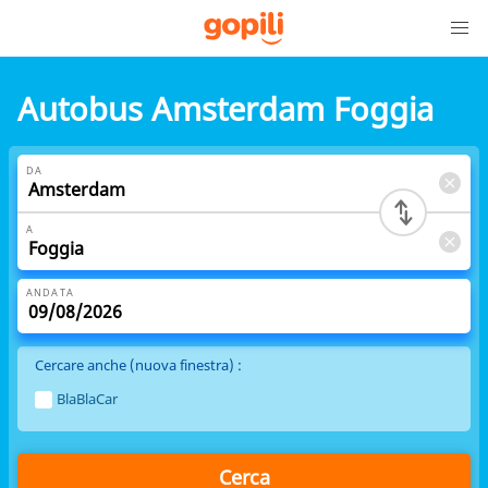
Autobus Amsterdam Foggia
DA
A
ANDATA
Cercare anche (nuova finestra) :
BlaBlaCar
Cerca