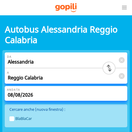
Autobus Alessandria Reggio
Calabria
DA
A
ANDATA
Cercare anche (nuova finestra) :
BlaBlaCar