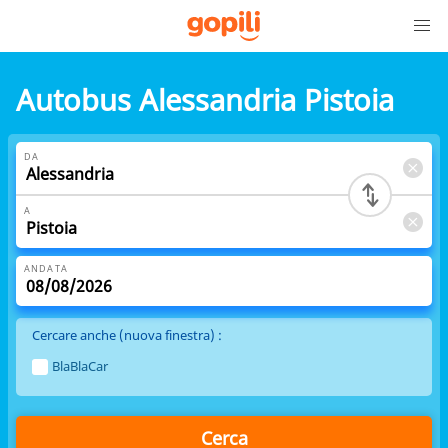
Autobus Alessandria Pistoia
DA
A
ANDATA
Cercare anche (nuova finestra) :
BlaBlaCar
Cerca