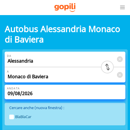
Autobus Alessandria Monaco
di Baviera
DA
A
ANDATA
Cercare anche (nuova finestra) :
BlaBlaCar