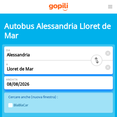
Autobus Alessandria Lloret de
Mar
DA
A
ANDATA
Cercare anche (nuova finestra) :
BlaBlaCar