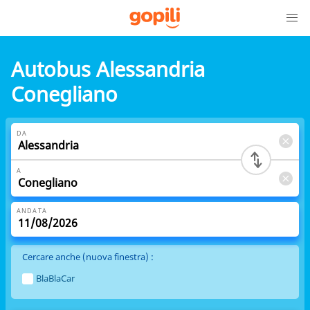
Autobus Alessandria
Conegliano
DA
A
ANDATA
Cercare anche (nuova finestra) :
BlaBlaCar