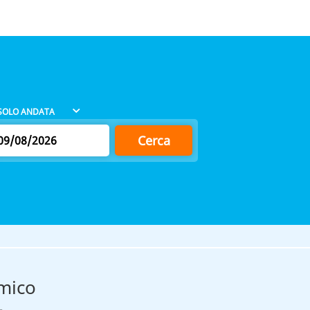
Cerca
mico