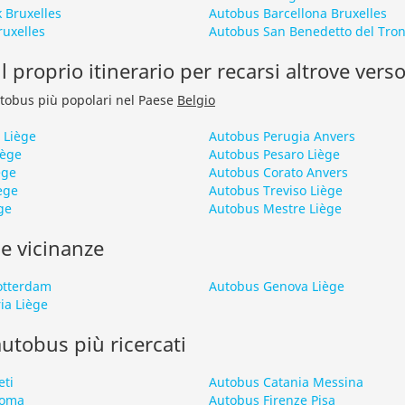
 Bruxelles
Autobus Barcellona Bruxelles
ruxelles
Autobus San Benedetto del Tron
l proprio itinerario per recarsi altrove vers
autobus più popolari nel Paese
Belgio
 Liège
Autobus Perugia Anvers
iège
Autobus Pesaro Liège
ège
Autobus Corato Anvers
ège
Autobus Treviso Liège
ge
Autobus Mestre Liège
le vicinanze
otterdam
Autobus Genova Liège
ia Liège
 autobus più ricercati
eti
Autobus Catania Messina
Roma
Autobus Firenze Pisa