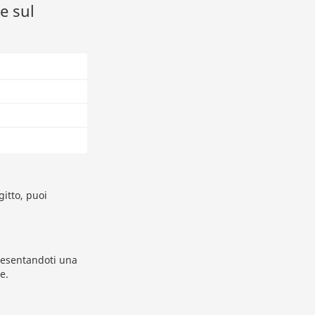
e sul
gitto, puoi
Presentandoti una
e.