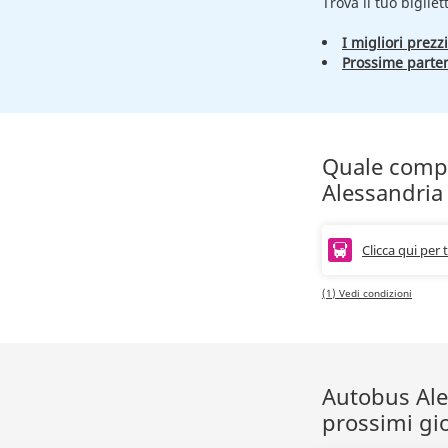
Trova il tuo bigliet
I migliori prezzi
Prossime parte
Quale compag
Alessandria
Clicca qui per 
(1) Vedi condizioni
Autobus Ales
prossimi gi