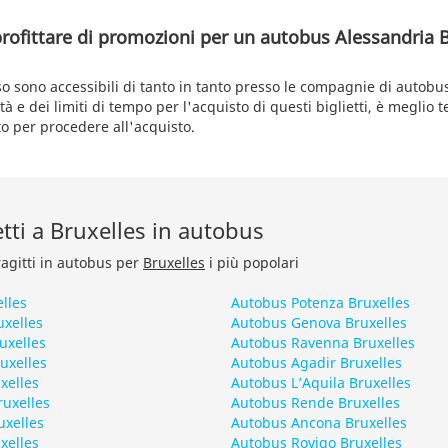
profittare di promozioni per un autobus Alessandria B
so sono accessibili di tanto in tanto presso le compagnie di autobu
ità e dei limiti di tempo per l'acquisto di questi biglietti, è meglio 
to per procedere all'acquisto.
retti a Bruxelles in autobus
ragitti in autobus per
Bruxelles
i più popolari
elles
Autobus Potenza Bruxelles
uxelles
Autobus Genova Bruxelles
uxelles
Autobus Ravenna Bruxelles
uxelles
Autobus Agadir Bruxelles
xelles
Autobus L’Aquila Bruxelles
uxelles
Autobus Rende Bruxelles
uxelles
Autobus Ancona Bruxelles
xelles
Autobus Rovigo Bruxelles