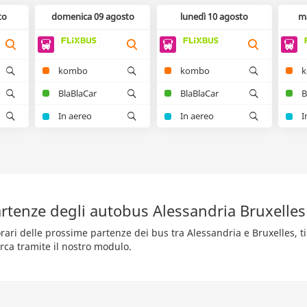
to
domenica 09 agosto
lunedì 10 agosto
m
kombo
kombo
BlaBlaCar
BlaBlaCar
B
In aereo
In aereo
I
rtenze degli autobus Alessandria Bruxelles
rari delle prossime partenze dei bus tra Alessandria e Bruxelles, ti
rca tramite il nostro modulo.