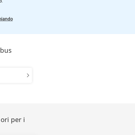
o
.
miando
obus
ori per i