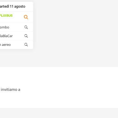
artedì 11 agosto
kombo
laBlaCar
n aereo
 invitiamo a