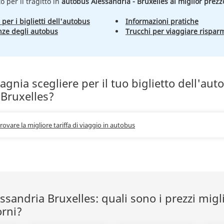
to per il tragitto in
autobus Alessandria - Bruxelles al miglior prezz
 per i biglietti dell'autobus
Informazioni pratiche
nze degli autobus
Trucchi per viaggiare rispar
nia scegliere per il tuo biglietto dell'aut
 Bruxelles?
trovare la migliore tariffa di viaggio in autobus
sandria Bruxelles: quali sono i prezzi migli
orni?