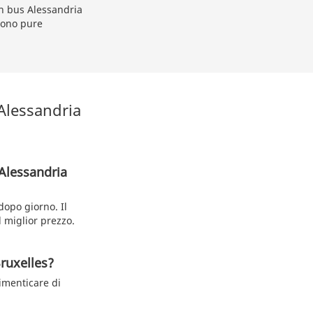
un bus Alessandria
ono pure
 Alessandria
 Alessandria
opo giorno. Il
l miglior prezzo.
Bruxelles?
dimenticare di