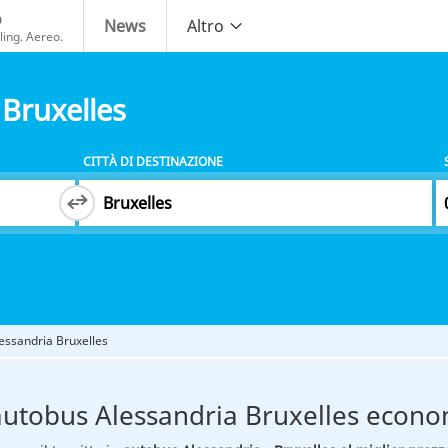
o
News
Altro
ing. Aereo.
Bruxelles
CITTÀ DI DESTINAZIONE
essandria Bruxelles
autobus Alessandria Bruxelles econo