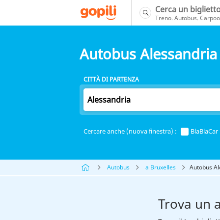
Cerca un bigliett
Treno. Autobus. Carpool
Autobus Alessandria 
CITTÀ DI PARTENZA
Cercare anche (nuova finestra) :
BlaBlaCar
Autobus
a Bruxelles
Autobus Al
Trova un 