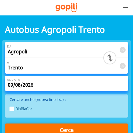
Autobus Agropoli Trento
DA
A
ANDATA
Cercare anche (nuova finestra) :
BlaBlaCar
Cerca