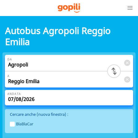
Autobus Agropoli Reggio
Emilia
DA
A
ANDATA
Cercare anche (nuova finestra) :
BlaBlaCar