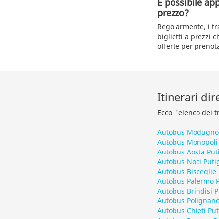
È possibile ap
prezzo?
Regolarmente, i t
biglietti a prezzi
offerte per prenota
Itinerari di
Ecco l'elenco dei t
Autobus Modugno
Autobus Monopoli
Autobus Aosta Put
Autobus Noci Puti
Autobus Bisceglie
Autobus Palermo 
Autobus Brindisi 
Autobus Polignano
Autobus Chieti Pu