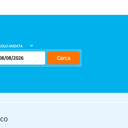
Cerca
ico