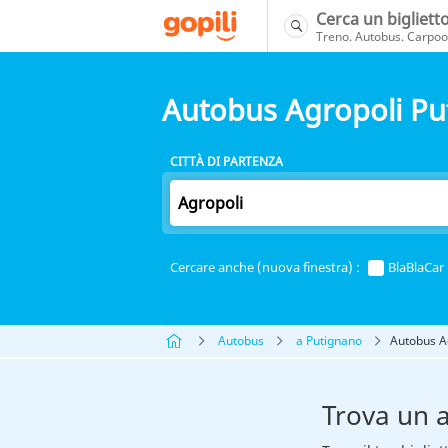
Cerca un bigliett
Treno. Autobus. Carpool
Autobus Agropoli Pu
CITTÀ DI PARTENZA
Cercare anche (nuova finestra) :
BlaBlaCar
Autobus
a Putignano
Autobus A
Trova un 