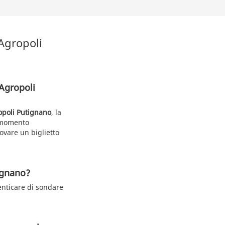
 Agropoli
 Agropoli
opoli Putignano
, la
l momento
ovare un biglietto
tignano?
enticare di sondare