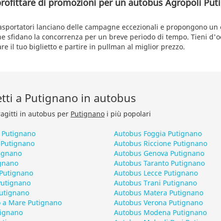
profittare di promozioni per un autobus Agropoli Pu
rasportatori lanciano delle campagne eccezionali e propongono un
 che sfidano la concorrenza per un breve periodo di tempo. Tieni d'
re il tuo biglietto e partire in pullman al miglior prezzo.
retti a Putignano in autobus
ragitti in autobus per
Putignano
i più popolari
 Putignano
Autobus Foggia Putignano
 Putignano
Autobus Riccione Putignano
ignano
Autobus Genova Putignano
gnano
Autobus Taranto Putignano
 Putignano
Autobus Lecce Putignano
Putignano
Autobus Trani Putignano
Putignano
Autobus Matera Putignano
 a Mare Putignano
Autobus Verona Putignano
tignano
Autobus Modena Putignano