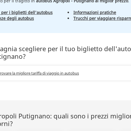
to per il tragitto in
autobus Agropoli - Putignano al miglior prezzo
.
 per i biglietti dell'autobus
Informazioni pratiche
nze degli autobus
Trucchi per viaggiare rispar
nia scegliere per il tuo biglietto dell'aut
tignano?
trovare la migliore tariffa di viaggio in autobus
poli Putignano: quali sono i prezzi miglior
orni?