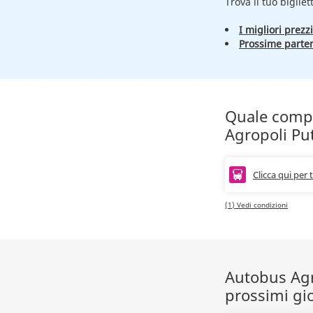
Trova il tuo bigliet
I migliori prezzi
Prossime parte
Quale compag
Agropoli Pu
Clicca qui per 
(1) Vedi condizioni
Autobus Agro
prossimi gi