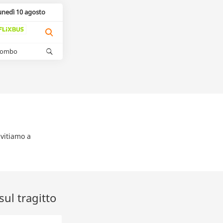
unedì 10 agosto
kombo
nvitiamo a
ul tragitto