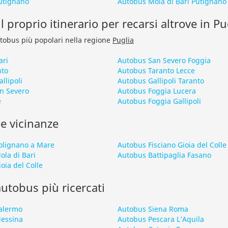
utignano
Autobus Mola di Bari Putignano
l proprio itinerario per recarsi altrove in Pu
autobus più popolari nella regione
Puglia
ari
Autobus San Severo Foggia
nto
Autobus Taranto Lecce
llipoli
Autobus Gallipoli Taranto
n Severo
Autobus Foggia Lucera
e
Autobus Foggia Gallipoli
le vicinanze
olignano a Mare
Autobus Fisciano Gioia del Colle
la di Bari
Autobus Battipaglia Fasano
ia del Colle
 autobus più ricercati
alermo
Autobus Siena Roma
Messina
Autobus Pescara L’Aquila