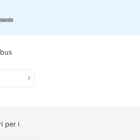
miando
obus
i per i