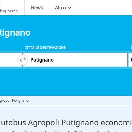
o
News
Altro
ing. Aereo.
tignano
CITTÀ DI DESTINAZIONE
gropoli Putignano
autobus Agropoli Putignano econom