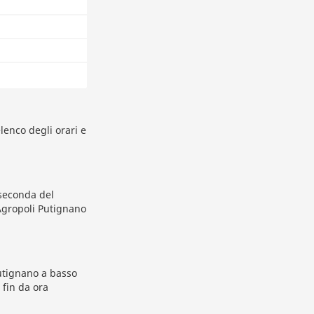
elenco degli orari e
 seconda del
Agropoli Putignano
Putignano a basso
 fin da ora