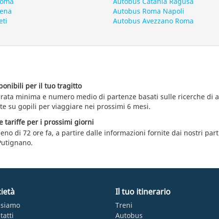
Roma
Autobus Catania Ragusa
iena
Autobus Roma Napoli
eti
Autobus Avezzano Roma
nibili per il tuo tragitto
durata minima e numero medio di partenze basati sulle ricerche di 
te su gopili per viaggiare nei prossimi 6 mesi.
e tariffe per i prossimi giorni
eno di 72 ore fa, a partire dalle informazioni fornite dai nostri par
Putignano.
ietà
Il tuo itinerario
 siamo
Treni
tatti
Autobus