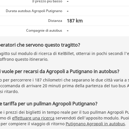
-
Il prezzo più basso
-
Durata autobus Agropoli Putignano
187 km
Distanza
-
Compagnie di autobus
peratori che servono questo tragitto?
agitto sul modulo di ricerca di KelBillet, otterrai in pochi secondi l'
 offrono questo itinerario.
vuole per recarsi da Agropoli a Putignano in autobus?
o per percorrere i 187 chilometri che separano le due città varia a
raccomanda di arrivare 20 minuti prima della partenza del tuo bus 
si ritardo.
re tariffa per un pullman Agropoli Putignano?
e i prezzi dei biglietti in tempo reale per il tuo pullman Agropoli 
amo di
effettuare una ricerca
servendoti dell'apposito modulo. Puoi
 per compiere il viaggio di ritorno
Putignano Agropoli in autobus
.