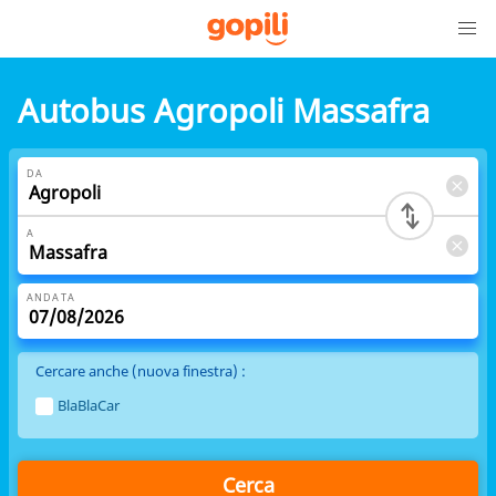
Autobus Agropoli Massafra
DA
A
ANDATA
Cercare anche (nuova finestra) :
BlaBlaCar
Cerca