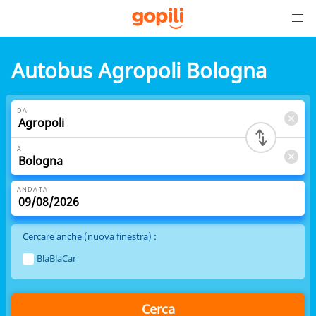
Autobus Agropoli Bologna
DA
A
ANDATA
Cercare anche (nuova finestra) :
BlaBlaCar
Cerca