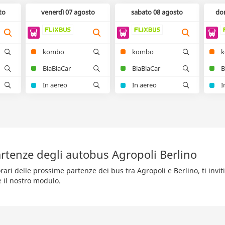
to
venerdì 07 agosto
sabato 08 agosto
do
kombo
kombo
BlaBlaCar
BlaBlaCar
B
In aereo
In aereo
I
rtenze degli autobus Agropoli Berlino
rari delle prossime partenze dei bus tra Agropoli e Berlino, ti invi
e il nostro modulo.