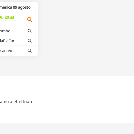
menica 09 agosto
kombo
laBlaCar
n aereo
tiamo a effettuare