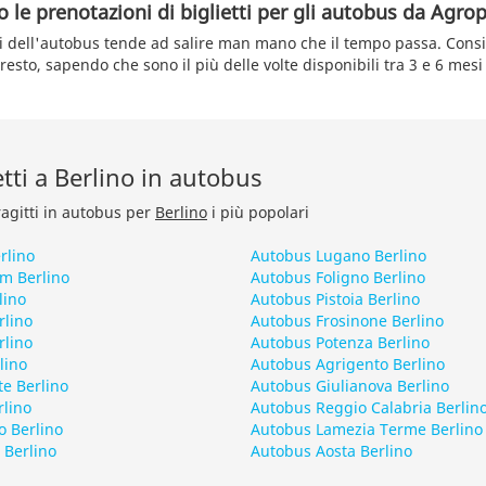
le prenotazioni di biglietti per gli autobus da Agrop
etti dell'autobus tende ad salire man mano che il tempo passa. Cons
presto, sapendo che sono il più delle volte disponibili tra 3 e 6 mesi
etti a Berlino in autobus
ragitti in autobus per
Berlino
i più popolari
rlino
Autobus Lugano Berlino
m Berlino
Autobus Foligno Berlino
lino
Autobus Pistoia Berlino
rlino
Autobus Frosinone Berlino
rlino
Autobus Potenza Berlino
lino
Autobus Agrigento Berlino
e Berlino
Autobus Giulianova Berlino
rlino
Autobus Reggio Calabria Berlin
o Berlino
Autobus Lamezia Terme Berlino
 Berlino
Autobus Aosta Berlino