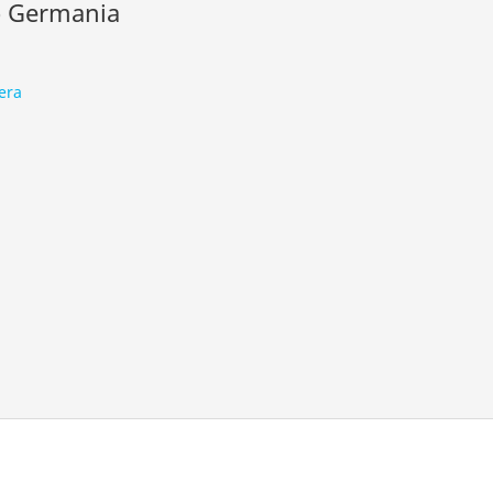
so Germania
era