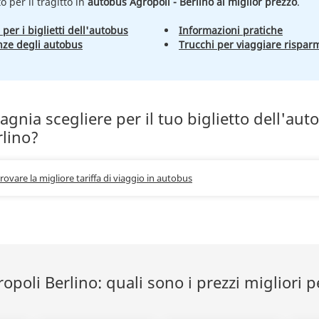
to per il tragitto in
autobus Agropoli - Berlino al miglior prezzo
.
 per i biglietti dell'autobus
Informazioni pratiche
nze degli autobus
Trucchi per viaggiare rispar
nia scegliere per il tuo biglietto dell'aut
rlino?
trovare la migliore tariffa di viaggio in autobus
poli Berlino: quali sono i prezzi migliori p