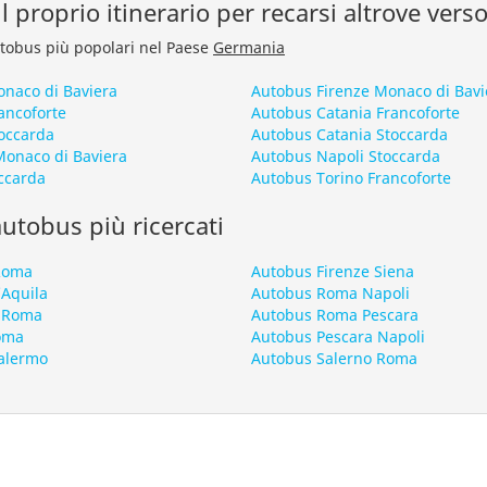
l proprio itinerario per recarsi altrove ver
autobus più popolari nel Paese
Germania
naco di Baviera
Autobus Firenze Monaco di Bavi
ancoforte
Autobus Catania Francoforte
occarda
Autobus Catania Stoccarda
onaco di Baviera
Autobus Napoli Stoccarda
ccarda
Autobus Torino Francoforte
 autobus più ricercati
 Roma
Autobus Firenze Siena
’Aquila
Autobus Roma Napoli
 Roma
Autobus Roma Pescara
oma
Autobus Pescara Napoli
alermo
Autobus Salerno Roma