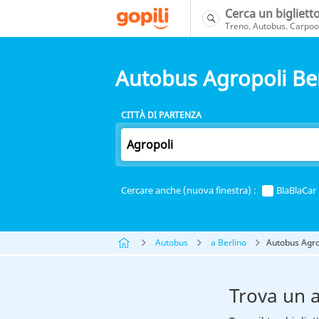
Cerca un bigliett
Treno. Autobus. Carpool
Autobus Agropoli Be
CITTÀ DI PARTENZA
Cercare anche (nuova finestra) :
BlaBlaCar
Autobus
a Berlino
Autobus Agro
Trova un 