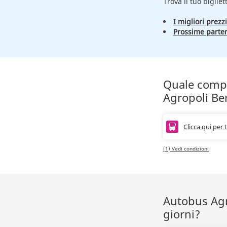
Trova il tuo bigliet
I migliori prezzi
Prossime parte
Quale compag
Agropoli Be
Clicca qui per 
(1) Vedi condizioni
Autobus Agro
giorni?