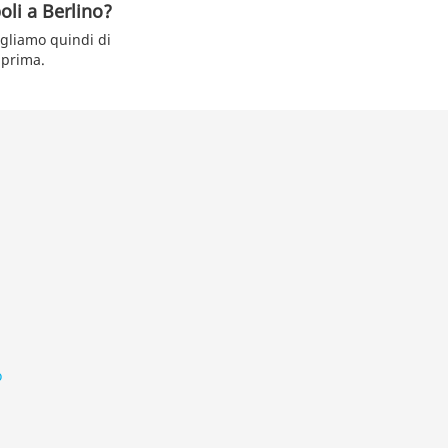
oli a Berlino?
igliamo quindi di
 prima.
o