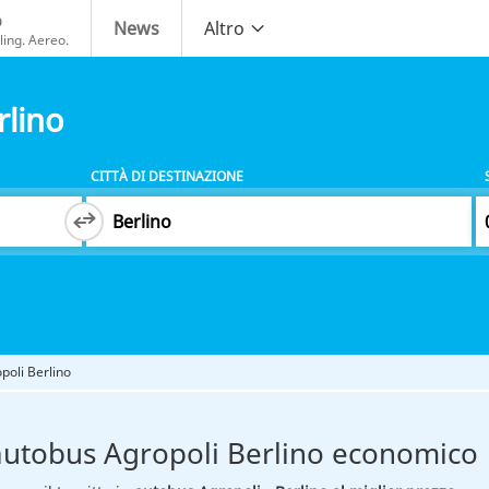
o
News
Altro
ing. Aereo.
rlino
CITTÀ DI DESTINAZIONE
poli Berlino
autobus Agropoli Berlino economico