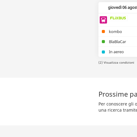
giovedì 06 agos
kombo
BlaBlaCar
In aereo
(2) Visualizza condizioni
Prossime pa
Per conoscere gli o
una ricerca tramit