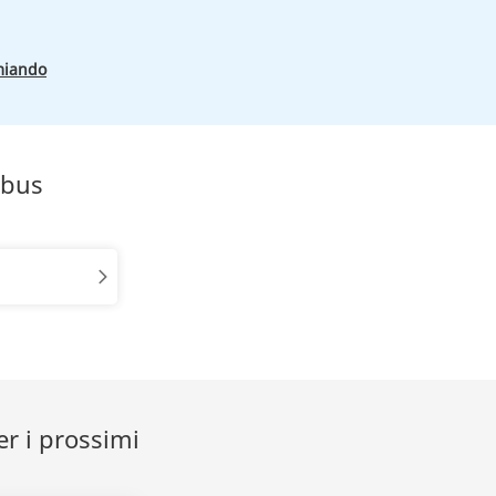
miando
obus
er i prossimi