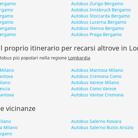
Bergamo
Autobus Zurigo Bergamo
ergamo
Autobus Innsbruck Bergamo
ergamo
Autobus Stoccarda Bergamo
ergamo
Autobus Lucerna Bergamo
Bergamo
Autobus Vienna Bergamo
Bergamo
Autobus Praga Bergamo
l proprio itinerario per recarsi altrove in 
autobus più popolari nella regione
Lombardia
Milano
Autobus Mantova Milano
antova
Autobus Cremona Como
ilano
Autobus Varese Milano
escia
Autobus Como Varese
Mantova
Autobus Varese Cremona
le vicinanze
ilano
Autobus Salerno Novara
ia Milano
Autobus Salerno Busto Arsizio
Lugano