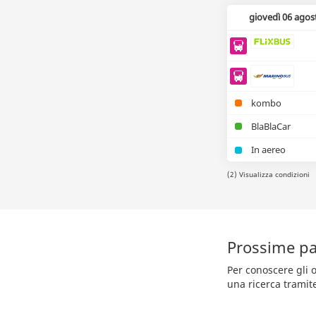
giovedì 06 agos
kombo
BlaBlaCar
In aereo
(2) Visualizza condizioni
Prossime pa
Per conoscere gli 
una ricerca tramit