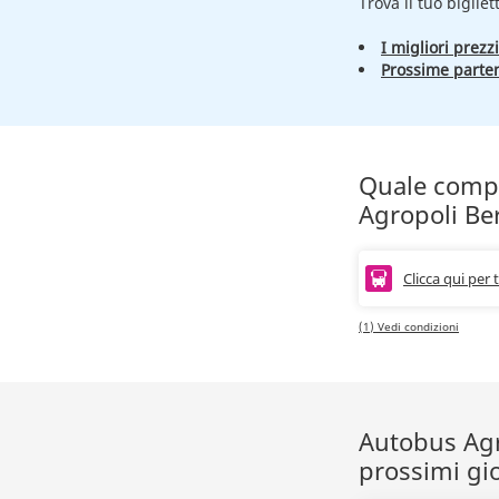
Trova il tuo bigliet
I migliori prezzi
Prossime parte
Quale compag
Agropoli B
Clicca qui per 
(1) Vedi condizioni
Autobus Agro
prossimi gi