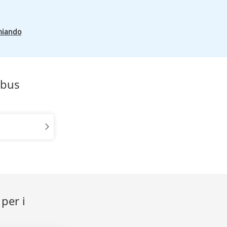
miando
obus
per i