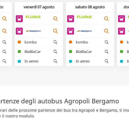
to
venerdì 07 agosto
sabato 08 agosto
do
kombo
kombo
BlaBlaCar
BlaBlaCar
B
In aereo
In aereo
I
rtenze degli autobus Agropoli Bergamo
orari delle prossime partenze dei bus tra Agropoli e Bergamo, ti inv
e il nostro modulo.