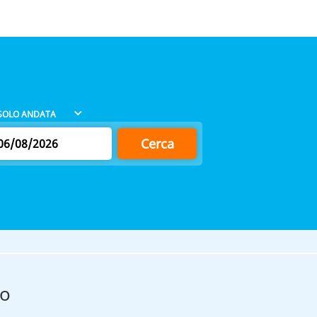
Cerca
co