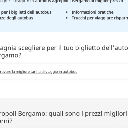
to per il tragitto in
autobus Agropoli - Bergamo al miglior prezzo
.
 per i biglietti dell'autobus
Informazioni pratiche
nze degli autobus
Trucchi per viaggiare rispar
nia scegliere per il tuo biglietto dell'aut
ergamo?
trovare la migliore tariffa di viaggio in autobus
poli Bergamo: quali sono i prezzi migliori 
orni?