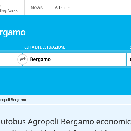
o
News
Altro
ing. Aereo.
ergamo
CITTÀ DI DESTINAZIONE
gropoli Bergamo
autobus Agropoli Bergamo economi