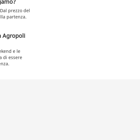
ergamo?
 Dal prezzo del
ella partenza.
n Agropoli
eekend e le
a di essere
enza.