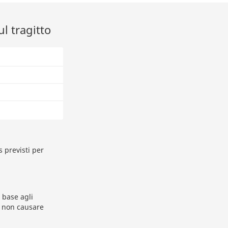
l tragitto
s previsti per
 base agli
r non causare