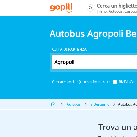
Cerca un bigliett
Treno. Autobus. Carpool
Autobus Agropoli B
CITTÀ DI PARTENZA
Cercare anche (nuova finestra) :
BlaBlaCar
Autobus
a Bergamo
Autobus A
Trova un 