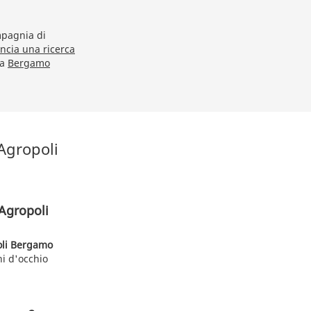
mpagnia di
ancia una ricerca
na
Bergamo
 Agropoli
 Agropoli
poli Bergamo
ni d'occhio