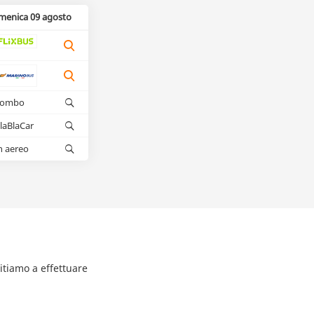
menica 09 agosto
kombo
laBlaCar
n aereo
itiamo a effettuare